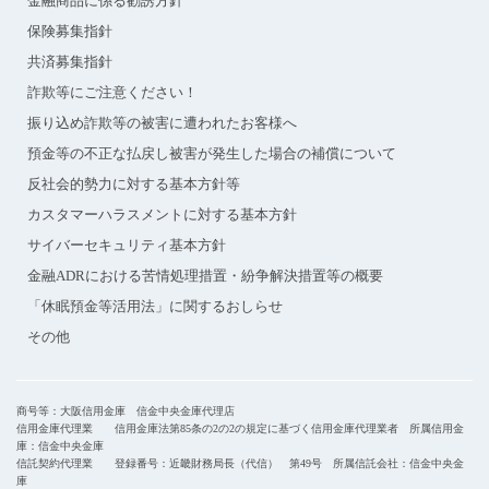
金融商品に係る勧誘方針
保険募集指針
共済募集指針
詐欺等にご注意ください！
振り込め詐欺等の被害に遭われたお客様へ
預金等の不正な払戻し被害が発生した場合の補償について
反社会的勢力に対する基本方針等
カスタマーハラスメントに対する基本方針
サイバーセキュリティ基本方針
金融ADRにおける苦情処理措置・紛争解決措置等の概要
「休眠預金等活用法」に関するおしらせ
その他
商号等：大阪信用金庫 信金中央金庫代理店
信用金庫代理業 信用金庫法第85条の2の2の規定に基づく信用金庫代理業者 所属信用金
庫：信金中央金庫
信託契約代理業 登録番号：近畿財務局長（代信） 第49号 所属信託会社：信金中央金
庫